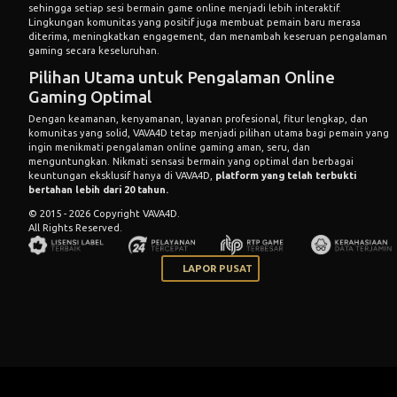
sehingga setiap sesi bermain game online menjadi lebih interaktif.
Lingkungan komunitas yang positif juga membuat pemain baru merasa
diterima, meningkatkan engagement, dan menambah keseruan pengalaman
gaming secara keseluruhan.
Pilihan Utama untuk Pengalaman Online
Gaming Optimal
Dengan keamanan, kenyamanan, layanan profesional, fitur lengkap, dan
komunitas yang solid,
VAVA4D
tetap menjadi pilihan utama bagi pemain yang
ingin menikmati pengalaman online gaming aman, seru, dan
menguntungkan. Nikmati sensasi bermain yang optimal dan berbagai
keuntungan eksklusif hanya di VAVA4D,
platform yang telah terbukti
bertahan lebih dari 20 tahun.
© 2015 - 2026 Copyright VAVA4D.
All Rights Reserved.
LAPOR PUSAT