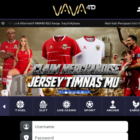
4D - Link Alternatif VAVA4D ASLI hanya : hey.link/vava
Hati-hati Penipuan link VAVA4D 
TOGEL
SLOT
LIVE CASINO
SPORT
ARCADE
SABU