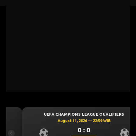
UEFA CHAMPIONS LEAGUE QUALIFIERS
August 11, 2026 — 22:59 WIB
0 : 0
Previous
Next