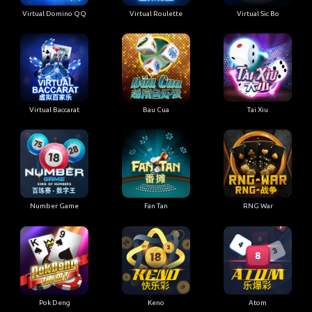
Virtual Domino QQ
Virtual Roulette
Virtual Sic Bo
Virtual Baccarat
Bau Cua
Tai Xiu
Number Game
Fan Tan
RNG War
Pok Deng
Keno
Atom