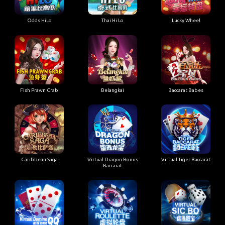
Odds HiLo
Thai Hi Lo
Lucky Wheel
Fish Prawn Crab
Belangkai
Baccarat Babes
Caribbean Saga
Virtual Dragon Bonus
Virtual Tiger Baccarat
Baccarat