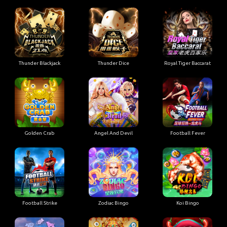
Thunder Blackjack
Thunder Dice
Royal Tiger Baccarat
Golden Crab
Angel And Devil
Football Fever
Football Strike
Zodiac Bingo
Koi Bingo